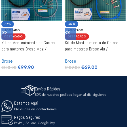
-17%
-37%
AGOTADO
AGOTADO
DESTACADO
DESTACADO
Kit de Mantenimiento de Correa
Kit de Mantenimiento de Correa
para motores Brose Mag /
para motores Brose Alu /
Specialized Gen 2 y Gen 3
Specialized Gen1
Brose
Brose
€
99.90
€
69.00
€
120.00
€
109.00
Envíos Rápidos
80% de nuestros pedidos llegan al día siguiente
Estamos Aquí
No dudes en contactarnos
Pagos Seguros
PayPal, Square, Google Pay