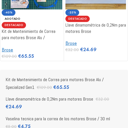
-40%
-23%
AGOTADO
DESTACADO
Llave dinamométrica de 0,2Nm para
DESTACADO
Kit de Mantenimiento de Correa
motores Brose
para motores Brose Alu /
Brose
Specialized Gen1
€
24.69
Brose
€
32.00
€
65.55
€
109.00
Kit de Mantenimiento de Correa para motores Brose Alu /
€
65.55
Specialized Gen1
€
109.00
Llave dinamométrica de 0,2Nm para motores Brose
€
32.00
€
24.69
Vaselina tecnica para la correa de los motores Brose / 30 ml
€
4.75
€
5.00