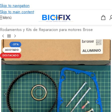
Skip to navigation
Skip to main content
Menú
Inicio
/
Brose eBike
/
Rodamientos y Kits de Reparacion para motores Brose
-37%
AGOTADO
DESTACADO